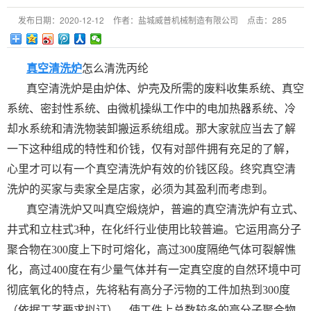
发布日期：
2020-12-12
作者：
盐城威普机械制造有限公司
点击：
285
真空清洗炉
怎么清洗丙纶
真空清洗炉是由炉体、炉壳及所需的废料收集系统、真空
系统、密封性系统、由微机操纵工作中的电加热器系统、冷
却水系统和清洗物装卸搬运系统组成。那大家就应当去了解
一下这种组成的特性和价钱，仅有对部件拥有充足的了解，
心里才可以有一个真空清洗炉有效的价钱区段。终究真空清
洗炉的买家与卖家全是店家，必须为其盈利而考虑到。
真空清洗炉又叫真空煅烧炉，普遍的真空清洗炉有立式、
井式和立柱式3种，在化纤行业使用比较普遍。它运用高分子
聚合物在300度上下时可熔化，高过300度隔绝气体可裂解憔
化，高过400度在有少量气体并有一定真空度的自然环境中可
彻底氧化的特点，先将粘有高分子污物的工件加热到300度
（依据工艺要求拟订），使工件上总数较多的高分子聚合物