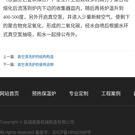
熔化后流荡到炉内下边的收集器皿内，随后再将炉温升到
400-500度，另外开启真空泵，并进入少量新鲜空气，使剩下
的聚合物充足氧化，形成的二氧化碳，经水自喷后根据水环
式真空泵抽吸，和水一起排公布外。
上一篇：
真空清洗炉的结构构造
下一篇：
真空清洗炉的使用说明
网站首页
预热保温炉
专业定制
工程案例
Copyright © 盐城威普机械制造有限公司
All rights reserved 备案号：
苏ICP备18042398号