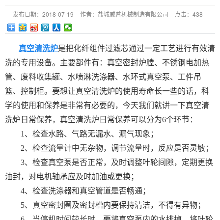
发布日期：
2018-07-19
作者：
盐城威普机械制造有限公司
点击：
438
真空清洗炉
是把化纤组件过滤芯通过一定工艺进行有效清
洗的专用设备。主要部件有：真空密封炉膛、不锈钢电加热
管、废料收集罐、水喷淋洗涤器、水环式真空泵、工件吊
篮、控制柜。要想让真空清洗炉的使用寿命长一些的话，科
学的使用和保养是非常有必要的，今天我们就讲一下真空清
洗炉日常保养，真空清洗炉日常保养可以分为6个环节：
1、检查水路、气路无漏水、漏气现象；
2、检查流量计中无杂物，调节流量时，反应是否灵敏；
3、检查真空泵是否正常，及时调整叶轮间隙，定期更换
油封，对电机轴承应及时加油或更换；
4、检查洗涤器和真空管道是否畅通；
5、真空密封圈及密封槽内要保持清洁，不得有异物；
6、当停机时间较长时，要将真空泵内的水排掉，将叶轮