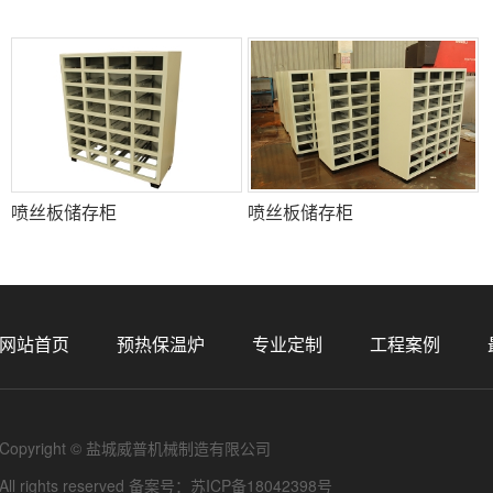
喷丝板储存柜
喷丝板储存柜
网站首页
预热保温炉
专业定制
工程案例
Copyright © 盐城威普机械制造有限公司
All rights reserved 备案号：
苏ICP备18042398号