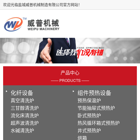
欢迎光临盐城威普机械制造有限公司官方网站！
产品中心
—— PRODUCTS ——
化纤设备
组件预热设备
真空清洗炉
预热保温炉
三甘醇清洗炉
节能抽屉式预热炉
流化床清洗炉
卧式预热炉
超声波清洗炉
热风循环箱式预热炉
水碱清洗炉
井式预热炉
烘箱