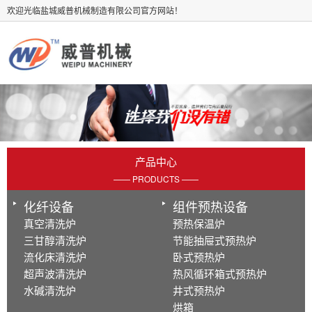
欢迎光临盐城威普机械制造有限公司官方网站！
产品中心
—— PRODUCTS ——
化纤设备
组件预热设备
真空清洗炉
预热保温炉
三甘醇清洗炉
节能抽屉式预热炉
流化床清洗炉
卧式预热炉
超声波清洗炉
热风循环箱式预热炉
水碱清洗炉
井式预热炉
烘箱