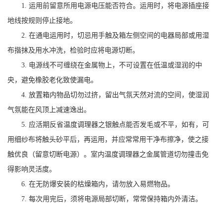
1. 运用前留意所用电源电压能否符合。运用时，将电源插座接
地线按规则停止接地。
2. 在通电运用时，切忌用手触及箱左侧空间的电器局部或用湿
布揩抹及用水冲洗，检验时应将电源切断。
3. 电源线不可缠绕在金属物上，不可设置在低温或湿润的中
央，避免橡胶老化致使漏电。
4. 放置箱内物品切勿过挤，留出气氛天然对流的空间，使湿润
气氛能在风顶上减速逸出。
5. 应活期反省温度调理器之银触点能否发毛或不平，如有，可
用细纱布将触头砂平后，再运用，并应常常用干净布擦净，使之接
触优良（留意切断电源）。室内温度调理器之金属管道切勿撞击免
得影响灵活度。
6. 在无防爆安装的枯燥箱内，请勿放入易燃物品。
7. 每次用完后，须将电源局部切断，常常保持箱内外清洁。